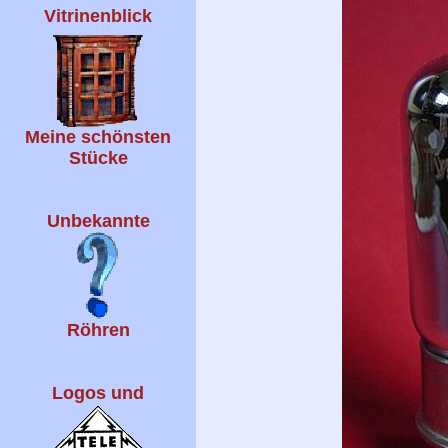
Vitrinenblick
Meine schönsten
Stücke
Unbekannte
Röhren
Logos und