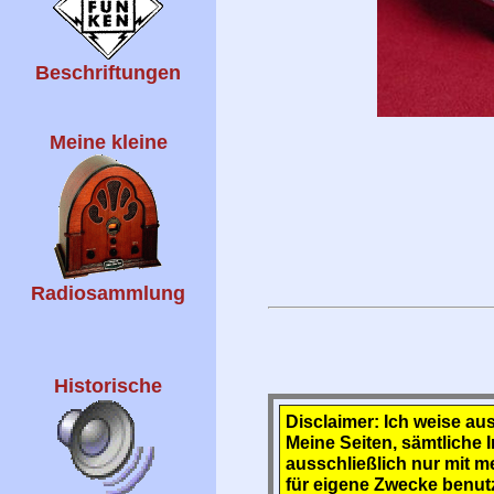
Beschriftungen
Meine kleine
Radiosammlung
Historische
Disclaimer:
Ich weise aus
Meine Seiten, sämtliche I
ausschließlich nur mit 
für eigene Zwecke benut