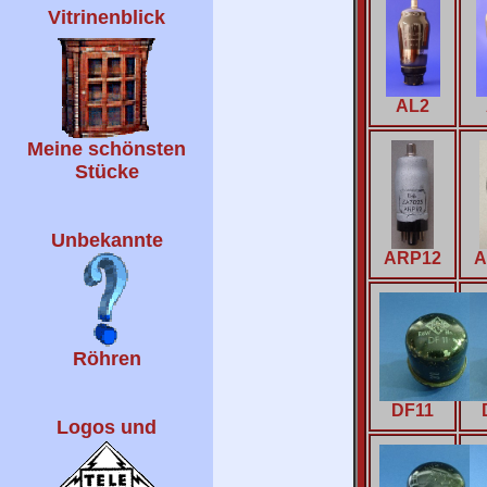
Vitrinenblick
AL2
Meine schönsten
Stücke
Unbekannte
ARP12
A
Röhren
DF11
Logos und