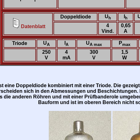
U
I
Doppeldiode
h
h
4
0,65
Datenblatt
Vind.
A
U
I
U
P
Triode
A
A
A max
max
250
4
300
1,5
V
mA
V
W
st eine Doppeldiode kombiniert mit einer Triode. Die gezei
rscheiden sich in den Abmessungen und Beschichtungen. Die
ls die anderen Röhren und mit einer Prüfbanderole umgeben.
Bauform und ist im oberen Bereich nicht so