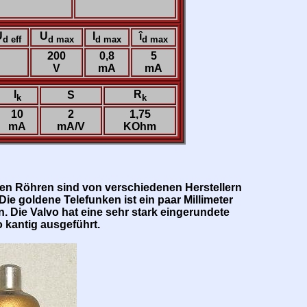
U
U
I
î
d eff
d max
d max
d max
200
0,8
5
V
mA
mA
I
R
S
k
k
10
2
1,75
mA
mA/V
KOhm
gten Röhren sind von verschiedenen Herstellern
 goldene Telefunken ist ein paar Millimeter
 Die Valvo hat eine sehr stark eingerundete
 kantig ausgeführt.