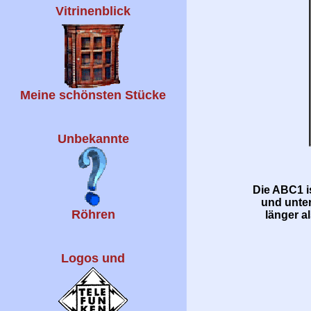
Vitrinenblick
Meine schönsten Stücke
Unbekannte
Die ABC1 i
und unte
Röhren
länger a
Logos und