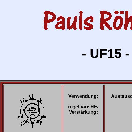
- UF15 -
Verwendung:
Austausc
regelbare HF-
Verstärkung;