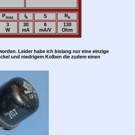
P
I
R
S
max
k
k
3
30
6
130
W
mA
mA/V
Ohm
orden. Leider habe ich bislang nur eine einzige
ockel und niedrigem Kolben die zudem einen