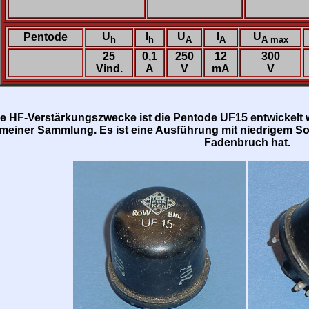
U
I
U
I
U
Pentode
h
h
A
A
A max
25
0,1
250
12
300
Vind.
A
V
mA
V
re HF-Verstärkungszwecke ist die Pentode UF15 entwickelt w
 meiner Sammlung. Es ist eine Ausführung mit niedrigem S
Fadenbruch hat.