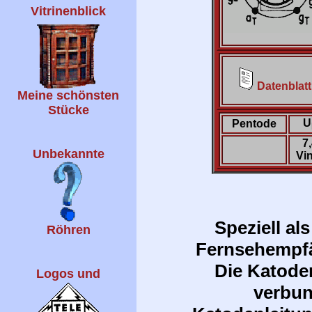
Vitrinenblick
Datenblatt
Meine schönsten
Stücke
U
Pentode
7
Unbekannte
Vi
Speziell al
Röhren
Fernsehempfä
Die Katode
Logos und
verbun