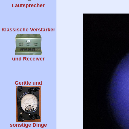
Lautsprecher
Klassische Verstärker
und Receiver
Geräte und
sonstige Dinge