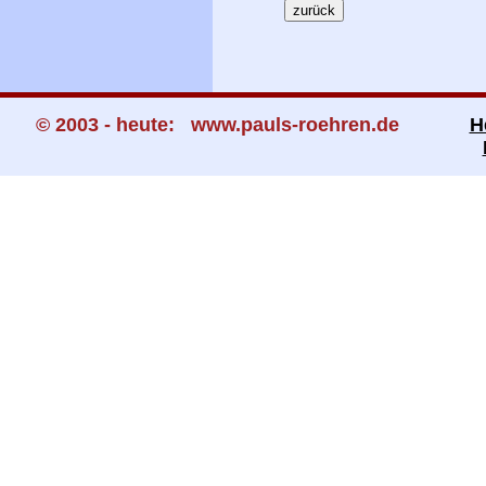
© 2003 - heute: www.pauls-roehren.de
H