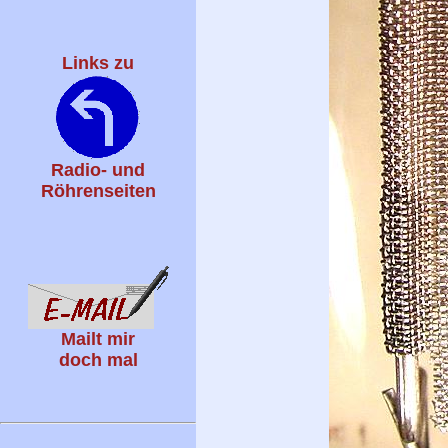
Links zu
Radio- und
Röhrenseiten
Mailt mir
doch mal